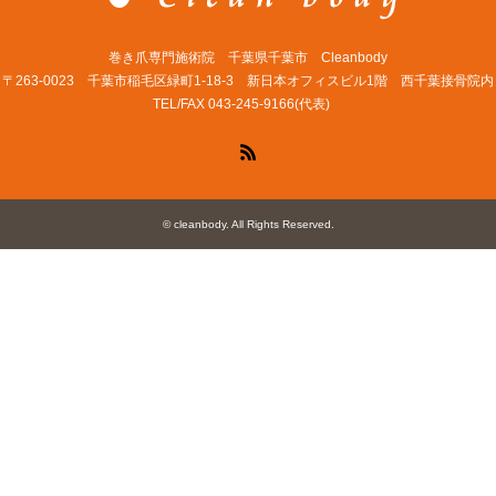
巻き爪専門施術院 千葉県千葉市 Cleanbody
〒263-0023 千葉市稲毛区緑町1-18-3 新日本オフィスビル1階 西千葉接骨院内
TEL/FAX 043-245-9166(代表)
RSS
©
cleanbody
. All Rights Reserved.